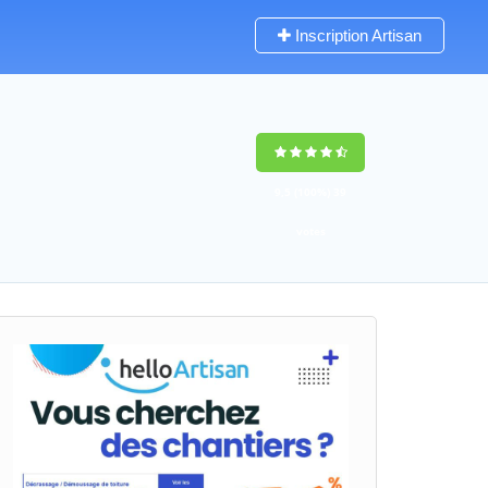
Inscription Artisan
9,5
(100%)
39
votes