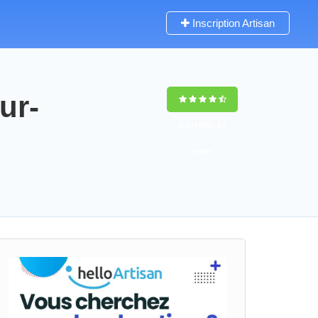
Inscription Artisan
ur-
9,5
(100%)
50
votes