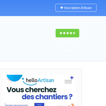
Inscription Artisan
9,5
(100%)
40
votes