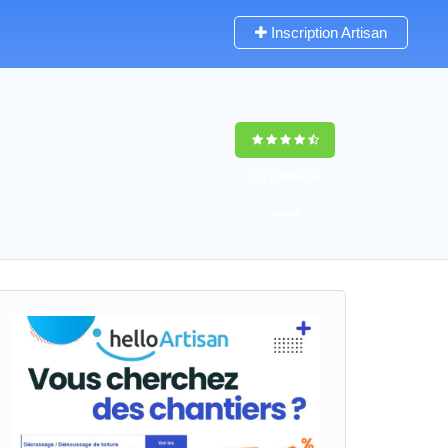
Inscription Artisan
9,5
(100%)
39
votes