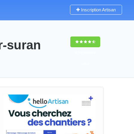
Inscription Artisan
r-suran
9,5
(100%)
49
votes