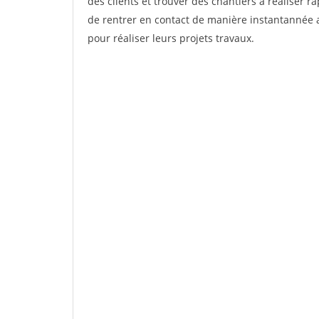
des clients et trouver des chantiers à réaliser 
de rentrer en contact de manière instantannée a
pour réaliser leurs projets travaux.