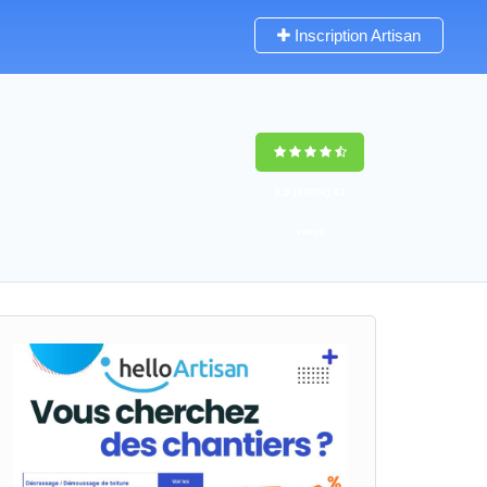
Inscription Artisan
9,5
(100%)
42
votes