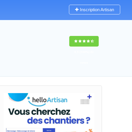
Inscription Artisan
9,5
(100%)
42
votes