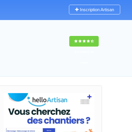
Inscription Artisan
9,5
(100%)
38
votes