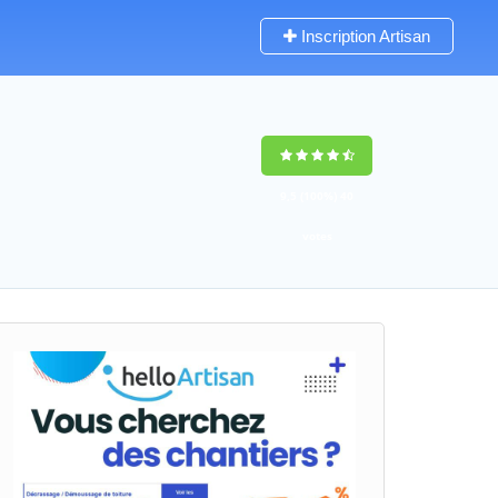
Inscription Artisan
9,5
(100%)
40
votes