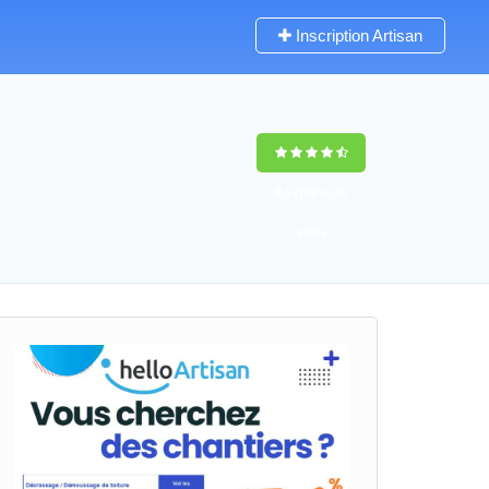
Inscription Artisan
9,5
(100%)
38
votes