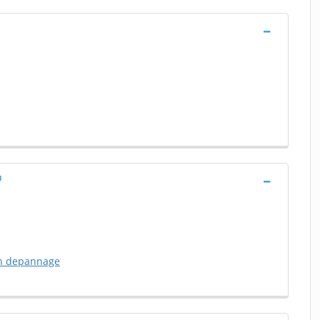
u
on depannage