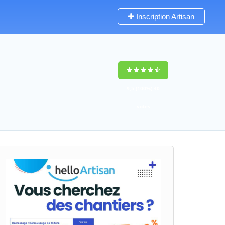
Inscription Artisan
9,5
(100%)
40
votes