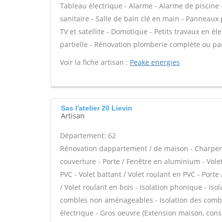
Tableau électrique - Alarme - Alarme de piscine -
sanitaire - Salle de bain clé en main - Panneaux
TV et satellite - Domotique - Petits travaux en él
partielle - Rénovation plomberie complète ou part
Voir la fiche artisan :
Peake energies
Sas l'atelier 20 Lievin
Artisan
Département: 62
Rénovation dappartement / de maison - Charpent
couverture - Porte / Fenêtre en aluminium - Volet
PVC - Volet battant / Volet roulant en PVC - Porte 
/ Volet roulant en bois - Isolation phonique - Iso
combles non aménageables - Isolation des combl
électrique - Gros oeuvre (Extension maison, const