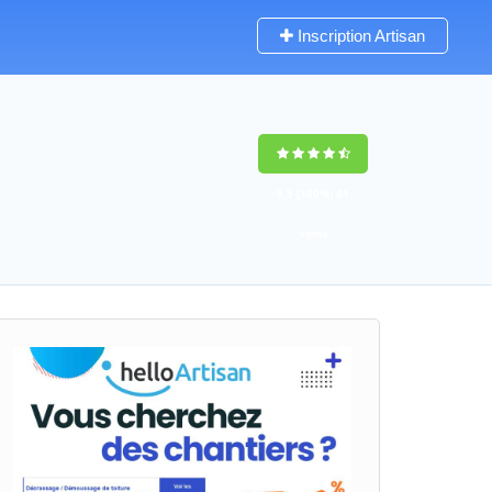
Inscription Artisan
9,5
(100%)
41
votes