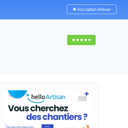
Inscription Artisan
9,5
(100%)
40
votes