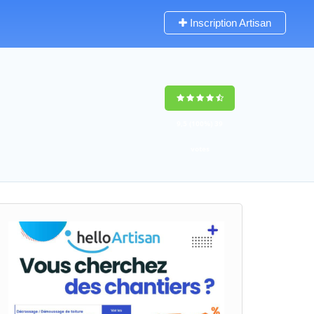
Inscription Artisan
9,5
(100%)
39
votes