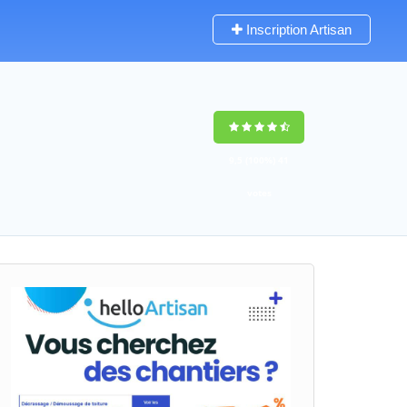
Inscription Artisan
9,5
(100%)
41
votes