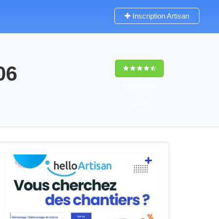
Inscription Artisan
06
9,5
(100%)
46
votes