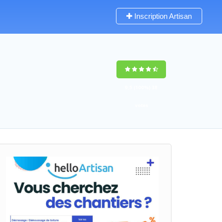
Inscription Artisan
9,5
(100%)
38
votes