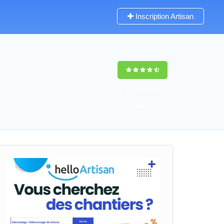
Inscription Artisan
9,5
(100%)
36
votes