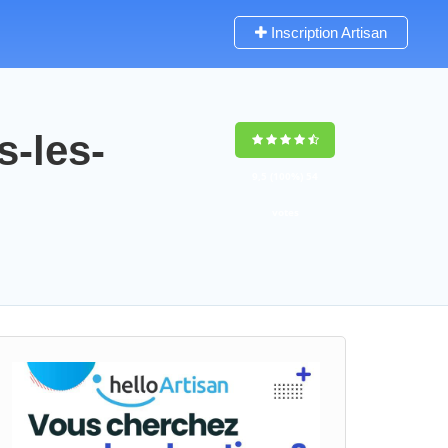
Inscription Artisan
s-les-
9,5
(100%)
54
votes