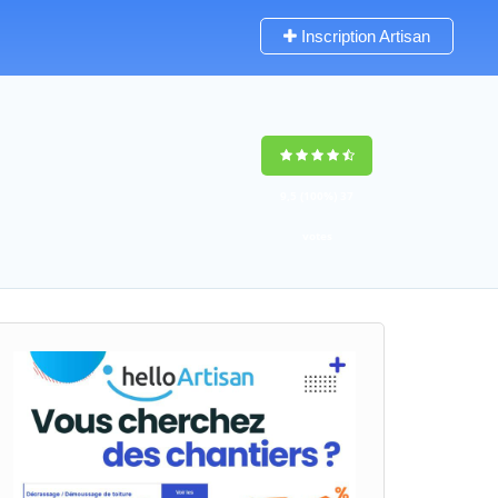
Inscription Artisan
9,5
(100%)
37
votes