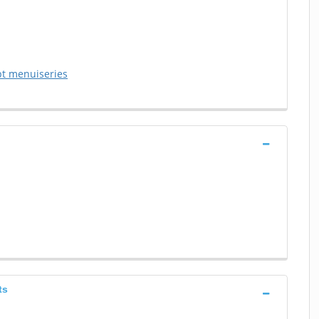
pt menuiseries
ts