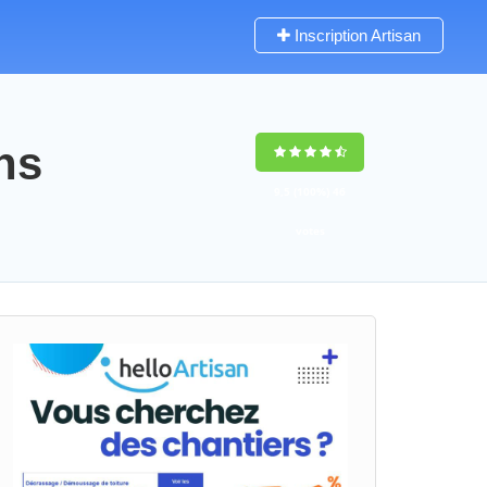
Inscription Artisan
ns
9,5
(100%)
46
votes