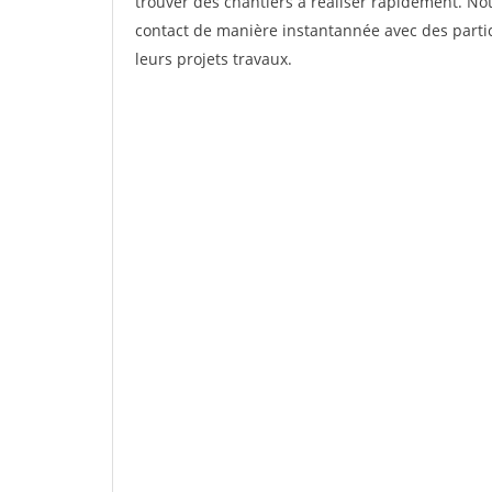
trouver des chantiers à réaliser rapidement. Not
contact de manière instantannée avec des partic
leurs projets travaux.