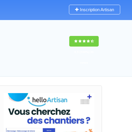
Inscription Artisan
9,5
(100%)
39
votes