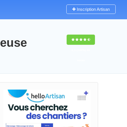
Inscription Artisan
meuse
9,5
(100%)
46
votes