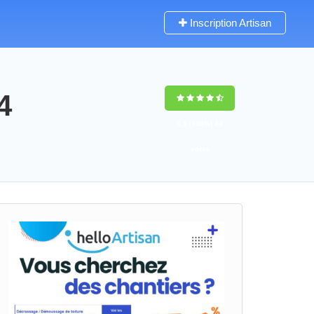
Inscription Artisan
4
9,5
(100%)
44
votes