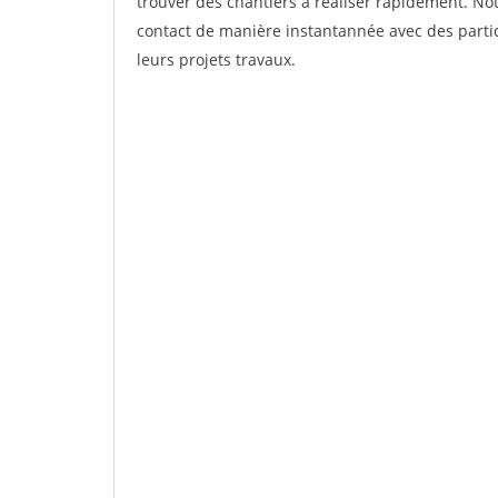
trouver des chantiers à réaliser rapidement. Not
contact de manière instantannée avec des partic
leurs projets travaux.