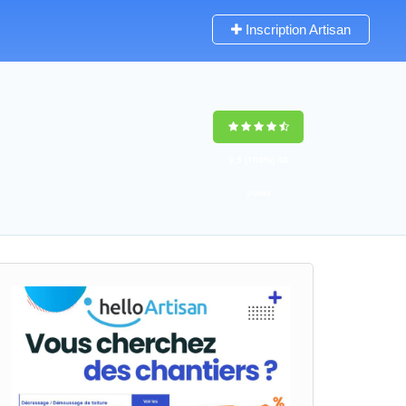
Inscription Artisan
9,5
(100%)
40
votes