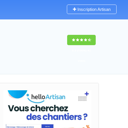
Inscription Artisan
9,5
(100%)
42
votes