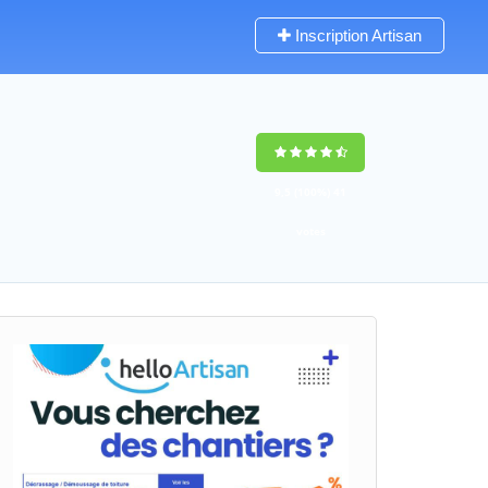
Inscription Artisan
9,5
(100%)
41
votes