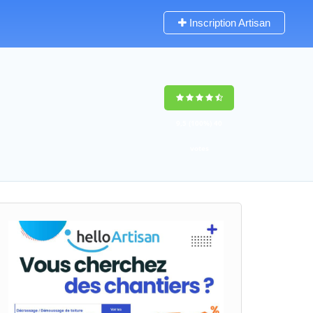
Inscription Artisan
9,5
(100%)
40
votes