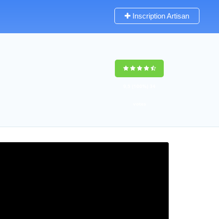
Inscription Artisan
9,5
(100%)
34
votes