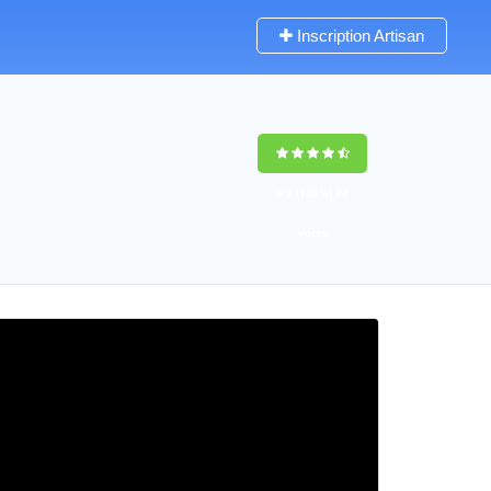
Inscription Artisan
9,5
(100%)
34
votes