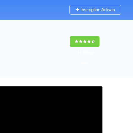
Inscription Artisan
9,5
(100%)
34
votes