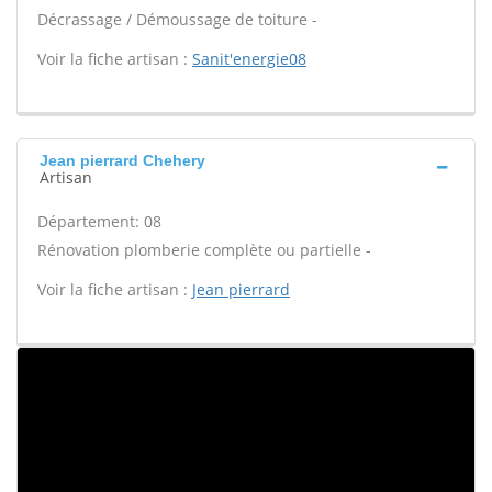
Décrassage / Démoussage de toiture -
Voir la fiche artisan :
Sanit'energie08
Jean pierrard Chehery
Artisan
Département: 08
Rénovation plomberie complète ou partielle -
Voir la fiche artisan :
Jean pierrard