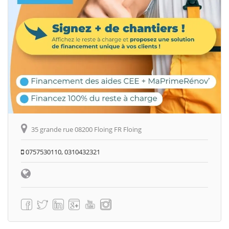
35 grande rue 08200 Floing FR Floing
0757530110, 0310432321