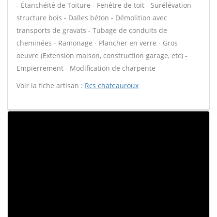
- Étanchéité de Toiture - Fenêtre de toit - Surélévation
structure bois - Dalles béton - Démolition avec
transports de gravats - Tubage de conduits de
cheminées - Ramonage - Plancher en verre - Gros
oeuvre (Extension maison, construction garage, etc) -
Empierrement - Modification de charpente -
Voir la fiche artisan :
Rcs chateauroux