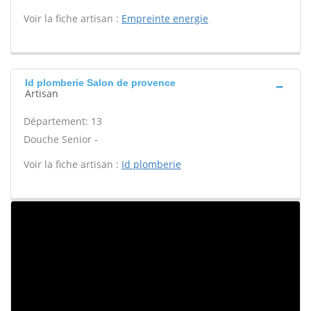
Voir la fiche artisan :
Empreinte energie
Id plomberie Salon de provence
Artisan
Département: 13
Douche Senior -
Voir la fiche artisan :
Id plomberie