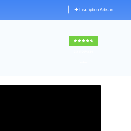
Inscription Artisan
9,5
(100%)
34
votes