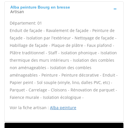
Alba peinture Bourg en bresse
Artisan
Département: 01
Enduit de façade - Ravalement de façade - Peinture de
façade - Isolation par l'extérieur - Nettoyage de façade -
Habillage de façade - Plaque de plâtre - Faux plafond -
Plâtre traditionnel - Staff - Isolation phonique - Isolation
thermique des murs intérieurs - Isolation des combles
non aménageables - Isolation des combles
aménageables - Peinture - Peinture décorative - Enduit -
Papier peint - Sol souple (vinyle, lino, dalles PVC, etc) -
Parquet - Carrelage - Cloisons - Rénovation de parquet -
Faïence murale - Isolation écologique -
Voir la fiche artisan :
Alba peinture