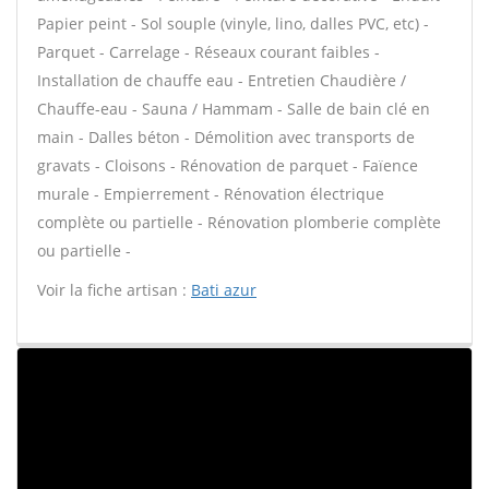
Papier peint - Sol souple (vinyle, lino, dalles PVC, etc) -
Parquet - Carrelage - Réseaux courant faibles -
Installation de chauffe eau - Entretien Chaudière /
Chauffe-eau - Sauna / Hammam - Salle de bain clé en
main - Dalles béton - Démolition avec transports de
gravats - Cloisons - Rénovation de parquet - Faïence
murale - Empierrement - Rénovation électrique
complète ou partielle - Rénovation plomberie complète
ou partielle -
Voir la fiche artisan :
Bati azur