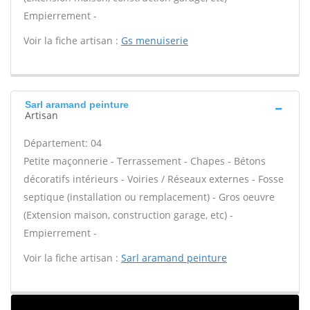
Empierrement -
Voir la fiche artisan :
Gs menuiserie
Sarl aramand peinture
Artisan
Département: 04
Petite maçonnerie - Terrassement - Chapes - Bétons
décoratifs intérieurs - Voiries / Réseaux externes - Fosse
septique (installation ou remplacement) - Gros oeuvre
(Extension maison, construction garage, etc) -
Empierrement -
Voir la fiche artisan :
Sarl aramand peinture