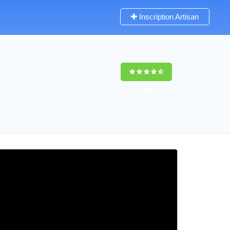
Inscription Artisan
9,5
(100%)
34
votes