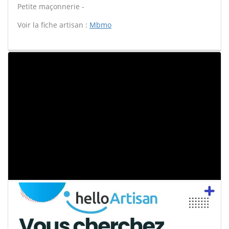
Petite maçonnerie -
Voir la fiche artisan :
Mbmo