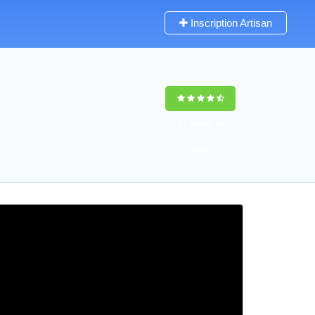
Inscription Artisan
9,5
(100%)
34
votes