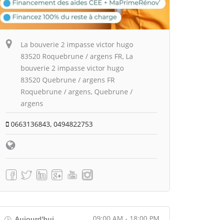
La bouverie 2 impasse victor hugo
83520 Roquebrune / argens FR, La
bouverie 2 impasse victor hugo
83520 Quebrune / argens FR
Roquebrune / argens, Quebrune /
argens
0663136843, 0494822753
09:00 AM - 18:00 PM
Aujourd'hui