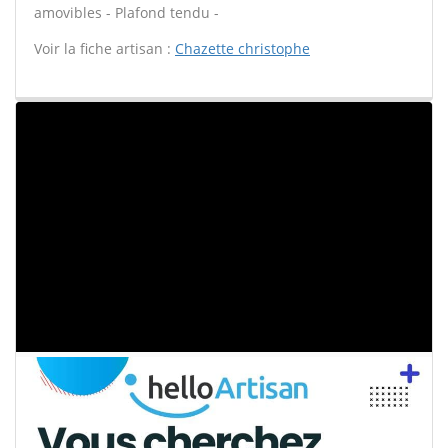
amovibles - Plafond tendu -
Voir la fiche artisan :
Chazette christophe