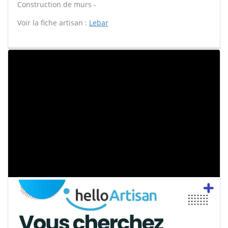
Construction de murs -
Voir la fiche artisan :
Lebar