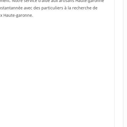
dement. Notre service d'aide aux artisans Haute-garonne
stantannée avec des particuliers à la recherche de
aux Haute-garonne.